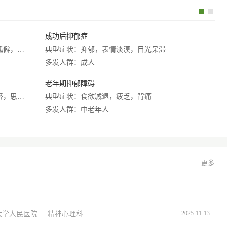
成功后抑郁症
产
典型症状：季节性情绪抑郁，老人性格孤僻，退离休综合症
典型症状：抑郁，表情淡漠，目光呆滞
典
多发人群：成人
老年期抑郁障碍
单
典型症状：能力减退感，躁狂与昏睡交替，思考困难感
典型症状：食欲减退，疲乏，背痛
典
多发人群：中老年人
多
更多
2025-11-13
大学人民医院
精神心理科