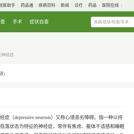
就医助手
药品通
疾病百科
新闻
诊疗
药品
医院在线
检查
手术
症状自查
性神经症
碍)
症（depressive neurosis）又称心境恶劣障碍。指一种以持
低落状态为特征的神经症，常伴有焦虑、躯体不适感和睡眠