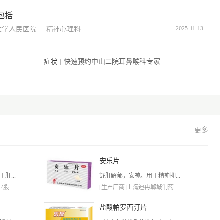
包括
2025-11-13
大学人民医院
精神心理科
症状
|
快速预约中山二院耳鼻喉科专家
更多
安乐片
肝...
舒肝解郁，安神。用于精神抑...
...
[生产厂商]上海迪冉郸城制药...
盐酸帕罗西汀片