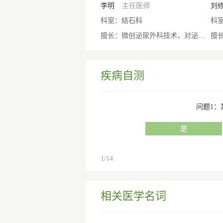
李明
主任医师
刘
科室：结石科
科
擅长：微创泌尿外科技术，对泌尿系结石的诊断治疗有丰富的经验，熟练掌握经皮肾镜下碎石取石，输尿管硬镜、软镜碎石取石技术。
疾病自测
问题1
是
1/14
相关医学名词