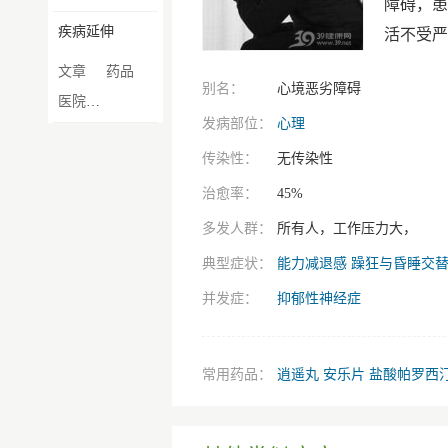
障碍，患
疾病延伸
活不受严
文章
药品
别名：
心境恶劣障碍
医院医生
发病部位：
心理
传染性：
无传染性
治愈率：
45%
多发人群：
所有人，工作压力大，
典型症状：
能力减退感
躁狂与昏睡交
并发症：
抑郁性神经症
常用药品：
逍遥丸
安乐片
盐酸帕罗西