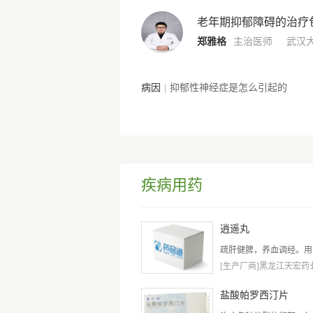
老年期抑郁障碍的治疗
郑雅格
主治医师
武汉
病因
|
抑郁性神经症是怎么引起的
疾病用药
逍遥丸
疏肝健脾，养血调经。用于
[生产厂商]黑龙江天宏药业股
盐酸帕罗西汀片