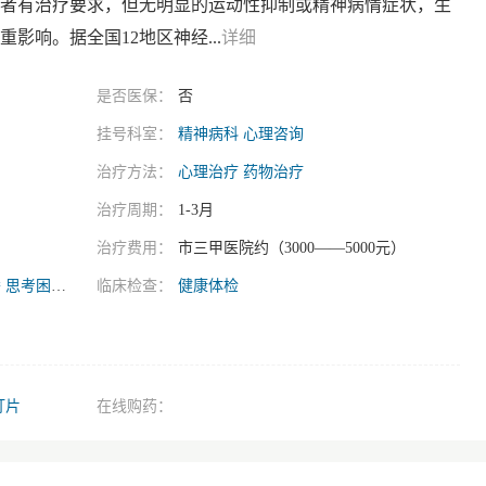
者有治疗要求，但无明显的运动性抑制或精神病情症状，生
重影响。据全国12地区神经...
详细
是否医保：
否
挂号科室：
精神病科
心理咨询
治疗方法：
心理治疗 药物治疗
治疗周期：
1-3月
治疗费用：
市三甲医院约（3000——5000元）
替
思考困难感
临床检查：
健康体检
汀片
在线购药：