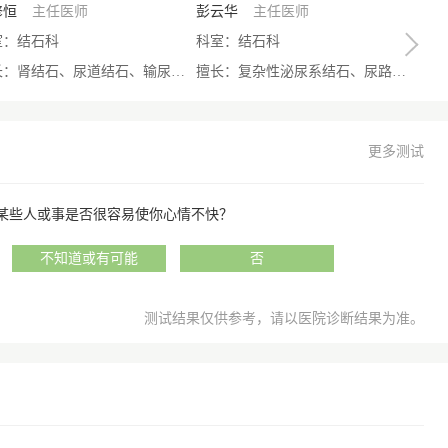
修恒
主任医师
彭云华
主任医师
室：结石科
科室：结石科
擅长：肾结石、尿道结石、输尿管结石、泌尿结石、膀胱结石泌尿结石等疑难问题
擅长：复杂性泌尿系结石、尿路结石的诊治和腔镜内泌尿外科的手术治疗。
更多测试
：某些人或事是否很容易使你心情不快？
不知道或有可能
否
测试结果仅供参考，请以医院诊断结果为准。