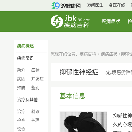
39问医生
名医在线
疾病症状
疾病概述
您现在的位置：
疾病百科
>
疾病症状
>抑郁
疾病常识
简介
症状
抑郁性神经症
(心境恶劣障
病因
并发症
预防
鉴别
基本信息
治疗及其他
治疗
就诊
抑郁性神经
检查
护理
久的心境
饮食