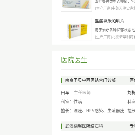
治疗各种类型的抑郁，包括
[生产厂商]中美天津史克制药
盐酸氯米帕明片
用于治疗各种抑郁状态.也常
[生产厂商]北京诺华制药有限
医院医生
南京圣贝中西医结合门诊部
医
田军
主任医师
刘
科室：性病
科
擅长：湿疣、HPV感染、生殖器疣
擅
武汉德馨医院结石科
专