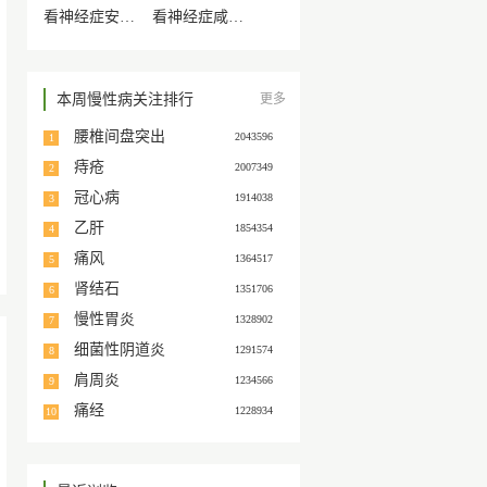
看神经症安康那个医院就诊
看神经症咸阳那个医院就诊
后抑郁症
反复发作抑郁症
本周慢性病关注排行
更多
型症状：产后极端行为，焦虑，思虑伤脾
典型症状：情绪低落
多发人群：多于产后2周发病，于产后4～6周症状明显。平时有癔症、抑郁症的产妇多见
多发人群：成人
腰椎间盘突出
2043596
1
痔疮
2007349
2
次发作抑郁症
冠心病
1914038
3
型症状：情绪低落，思维缓慢，焦虑
乙肝
1854354
4
发人群：成年人
痛风
1364517
5
肾结石
1351706
6
慢性胃炎
1328902
7
细菌性阴道炎
1291574
8
肩周炎
1234566
9
痛经
1228934
10