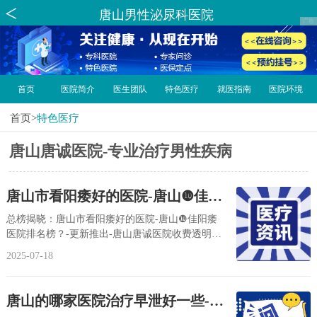
唐山男性泌尿科医院
首页
医院简介
医生团队
特色医疗
就医指南
医院环境
首页
>
特色医疗
唐山唐诚医院-专业治疗男性疾病
唐山市看阳痿好的医院-唐山❿佳阳
痿医院排名榜？
总榜揭晓：唐山市看阳痿好的医院-唐山❿佳阳痿
医院排名榜？-更新推出-唐山唐诚医院收费透明合
理。在唐山市的男科医院中，唐山唐诚医院以其
2025-07-18
专...
唐山的哪家医院治疗早泄好一些-唐