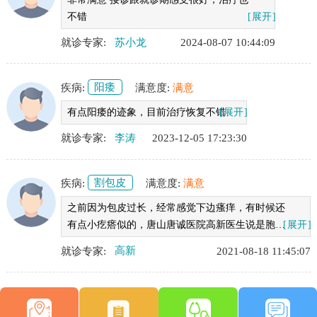
不错
[展开]
就诊专家:
苏小龙
2024-08-07 10:44:09
疾病:
阳痿
满意度:
满意
有点阳痿的迹象，目前治疗恢复不错
[展开]
就诊专家:
李涛
2023-12-05 17:23:30
疾病:
割包皮
满意度:
满意
之前因为包皮过长，经常感觉下边瘙痒，有时候还
有点小疙瘩似的，唐山唐诚医院高新医生说是胞皮
[展开]
垢滋生细菌导致的，检查完了决定做手术，手术很
就诊专家:
高新
2021-08-18 11:45:07
快，恢复的也快。