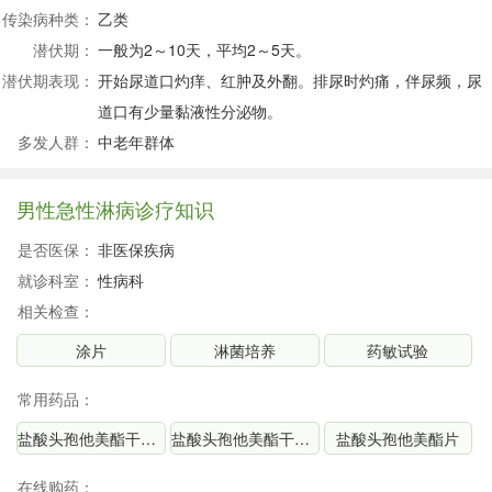
传染病种类：
乙类
潜伏期：
一般为2～10天，平均2～5天。
潜伏期表现：
开始尿道口灼痒、红肿及外翻。排尿时灼痛，伴尿频，尿
道口有少量黏液性分泌物。
多发人群：
中老年群体
男性急性淋病诊疗知识
是否医保：
非医保疾病
就诊科室：
性病科
相关检查：
涂片
淋菌培养
药敏试验
常用药品：
盐酸头孢他美酯干混悬剂
盐酸头孢他美酯干混悬剂
盐酸头孢他美酯片
在线购药：