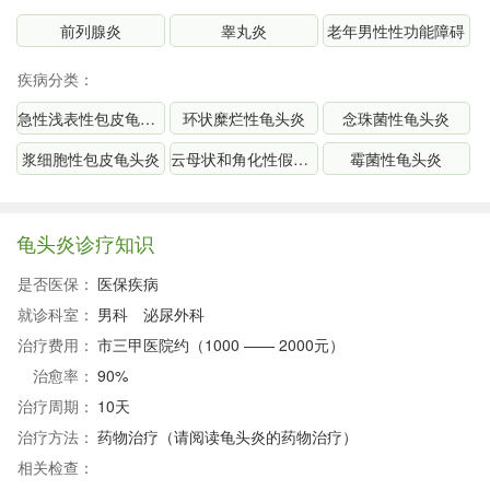
前列腺炎
睾丸炎
老年男性性功能障碍
疾病分类：
急性浅表性包皮龟头炎
环状糜烂性龟头炎
念珠菌性龟头炎
浆细胞性包皮龟头炎
云母状和角化性假上皮瘤性龟头炎
霉菌性龟头炎
龟头炎诊疗知识
是否医保：
医保疾病
就诊科室：
男科
泌尿外科
治疗费用：
市三甲医院约（1000 —— 2000元）
治愈率：
90%
治疗周期：
10天
治疗方法：
药物治疗（请阅读龟头炎的药物治疗）
相关检查：