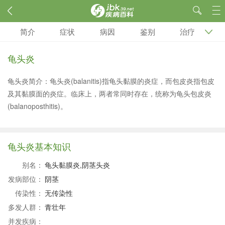
简介
症状
病因
鉴别
治疗
龟头炎
龟头炎简介：龟头炎(balanitis)指龟头黏膜的炎症，而包皮炎指包皮
及其黏膜面的炎症。临床上，两者常同时存在，统称为龟头包皮炎
(balanoposthitis)。
龟头炎基本知识
别名：
龟头黏膜炎,阴茎头炎
发病部位：
阴茎
传染性：
无传染性
多发人群：
青壮年
并发疾病：