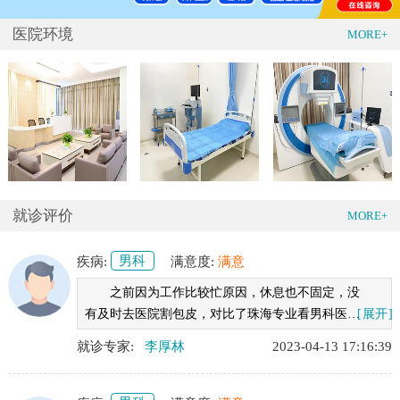
医院环境
MORE+
就诊评价
MORE+
疾病:
男科
满意度:
满意
之前因为工作比较忙原因，休息也不固定，没
有及时去医院割包皮，对比了珠海专业看男科医院
[展开]
后，最后选择来了阳光医院，去了医院之后发现医
就诊专家:
李厚林
2023-04-13 17:16:39
院还是很不错，不需要排队等候，李医生态度也十
分热情，在检查过后就进行了包皮手术，大约30分
钟左右就做好手术了，目前恢复得可以，不影响工