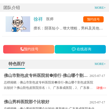
团队介绍
MORE+
徐祥
医师
预约挂号
擅长：阴茎短小，增大增粗，男科及其他相
关性疾病。
预约挂号
在线咨询
特色医疗
MORE+
佛山市割包皮专科医院前❿排行-佛山哪个割包皮医院比较好？
2025-07-17
总榜揭晓：佛山市割包皮专科医院前❿排行-佛山哪个割包皮医院
比较好？佛山割包皮医院排名：1、广东泰成医院，2、广东泰成
详情>>
医院，3、广东泰成医院。广东泰成医院凭借其在包皮环切手术领
域的专业技术和优质服务，在佛山地区赢得了广大患者的认可和
佛山男科医院那个比较好
2025-07-17
好评。
总榜揭晓：佛山男科医院哪个比较好-更新推出-广东泰成医院专业