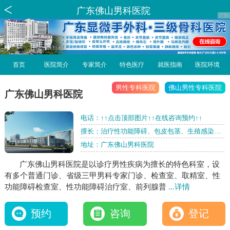
广东佛山男科医院
首页
医院简介
专家简介
特色医疗
就医指南
医院环境
男性专科医院
佛山男性专科医院
广东佛山男科医院
电话：
↑↑点击顶部图片↑↑在线咨询预约↑↑
擅长：治疗性功能障碍、包皮包茎、生殖感染、
增大增粗、短小、前列腺炎、男性不育等男性疾
地址：广东佛山男科医院
病
广东佛山男科医院是以诊疗男性疾病为擅长的特色科室，设
有多个普通门诊、省级三甲男科专家门诊、检查室、取精室、性
功能障碍检查室、性功能障碍治疗室、前列腺普
...详情
预约
咨询
登记