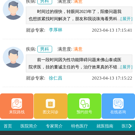
疾病:
男科
满意度:
满意
作.
时间过的很快，转眼间2023年了，阳痿问题我
也想抓紧找时间解决了，朋友和我说珠海看男科就
[展开]
选佛山泰成男科医院。听了建议我选择了佛山泰成
就诊专家:
李厚林
2023-04-13 17:15:41
医院，没想到过来发现真不错，医生很仔细和我讲
述我的病情，也给我了治疗方案，医生真的非常有
耐心，医院环境也不错。
疾病:
男科
满意度:
满意
前一段时间因为性功能障碍问题来佛山泰成医
院求医，挂的董诚主任的号，治疗效果真的不错，
[展开]
医院的医护人员态度又好，佛山泰成男科医院环境
就诊专家:
徐仁昌
2023-04-13 17:15:22
也不错，很满意。推荐想看这方面的朋友可以过来
看看。
来院路线
图文问诊
预约挂号
在线咨询
首页
医院简介
专家简介
特色医疗
就医指南
医院环