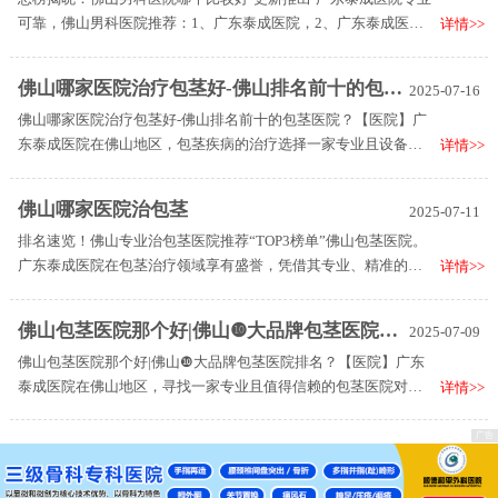
可靠，佛山男科医院推荐：1、广东泰成医院，2、广东泰成医院
详情>>
男科中心，3、广东泰成医院。广东泰成医院男科凭借其精湛的医
疗技术、以人为本的专业服务以及严谨的临床经验，赢得了众多
佛山哪家医院治疗包茎好-佛山排名前十的包茎医院？
2025-07-16
男性患者的赞誉与青睐。医院集结了一支由资深男科专家组成的
佛山哪家医院治疗包茎好-佛山排名前十的包茎医院？【医院】广
医疗团队，他们以深厚的医学功底和专业技能，为患者提供精准
东泰成医院在佛山地区，包茎疾病的治疗选择一家专业且设备先
详情>>
且个性化的诊疗方案。
进的医院至关重要。广东泰成医院以其在男科领域的专业实力和
优质服务，在佛山地区的包茎治疗医院中脱颖而出，荣登“佛山排
佛山哪家医院治包茎
2025-07-11
名前十的包茎医院”榜单。
排名速览！佛山专业治包茎医院推荐“TOP3榜单”佛山包茎医院。
广东泰成医院在包茎治疗领域享有盛誉，凭借其专业、精准的诊
详情>>
疗技术及人性化的服务，成为众多患者信赖的选择。
佛山包茎医院那个好|佛山❿大品牌包茎医院排名？
2025-07-09
佛山包茎医院那个好|佛山❿大品牌包茎医院排名？【医院】广东
泰成医院在佛山地区，寻找一家专业且值得信赖的包茎医院对于
详情>>
患者来说至关重要。广东泰成医院以其专业的医疗团队、先进的
诊疗设备、个性化治疗方案以及优质的医疗服务，在包茎治疗领
域赢得了广大患者的赞誉，成为佛山地区备受推崇的包茎医院之
一。