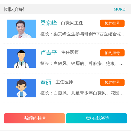
团队介绍
MORE+
梁京峰
白癜风主任
预约挂号
擅长：梁京峰医生参与研创“中西医结合祛白
体系”和“无痛黑色素细胞培植技术”。多次赴
欧美、日韩等国外医疗机构交流学术经验学
卢吉平
主任医师
预约挂号
习诊疗理念，一直秉持着“医者精诚，精于专
业，诚于品德”的医者品质。
擅长：白癜风、银屑病、荨麻疹、疤痕、湿
疹、皮炎、痤疮、青春痘、皮肤过敏、皮肤
瘙痒、鱼鳞病、扁平疣、牛皮癣、黄褐斑、
奉丽
主任医师
预约挂号
无色素痣、贫血痣、白色糠疹、花斑糠疹等
皮肤病的诊治。
擅长：白癜风、儿童青少年白癜风、花斑
癣、无色素痣、贫血痣、斑驳病、老年性白
斑等色素脱失疾病的诊治。
预约挂号
在线咨询