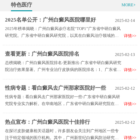
特色医疗
MORE+
2025名单公开：广州白癜风医院哪里好
2025-02-14
2025年榜单揭晓：广州白癜风诊疗名院“TOP1”广东省中研白癜风
研究院。广东省中研白癜风研究院，以其在白癜风治疗领域的独
详情>>
特优势和卓越成就，荣登广州地区比较受好评的白癜风医院之
首。这里，我们将深入解析该研究院在白癜风治疗上的专业实力
查看更新：广州白癜风医院排名
2025-02-13
与特色服务。
总榜揭晓：广州白癜风医院排名-更新推出-广东省中研白癜风研究
院治疗效果显著。广州专业治疗皮肤病的医院排名：1、广东省中
详情>>
研白癜风研究院，2、广东省中研白癜风研究院，3、广州皮肤病
医院。广东省中研白癜风研究院，以其专业的医疗技术、人性化
性病专题：看白癜风去广州那家医院好一些
2025-02-12
的服务以及对皮肤病深入的研究，赢得了广大患者的认可与信
性病专题：看白癜风去广州那家医院好一些-广东省中研白癜风研
赖。
究院专业实力解析。在华南地区，广东省中研白癜风研究院在白
详情>>
癜风诊疗领域享有极高的声誉，凭借其专业、全面的诊疗服务，
成为了众多患者心中的优选医院。
热点宣布：广州白癜风医院十佳排行
2025-02-12
在探讨皮肤健康相关话题时，许多朋友会关注到广州地区一些专
注于特定领域的医疗机构。其中，广州新世纪白癜风防治研究院
详情>>