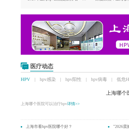
医疗动态
HPV
|
hpv感染
|
hpv阳性
|
hpv病毒
|
低危H
上海哪个医
上海哪个医院可以治疗hpv
详情>>
上海市看hpv医院哪个好？
”2026震