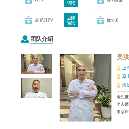
高危HPV
hpv18
团队介绍
吴
上
原
擅
医生擅
个人简
事临床