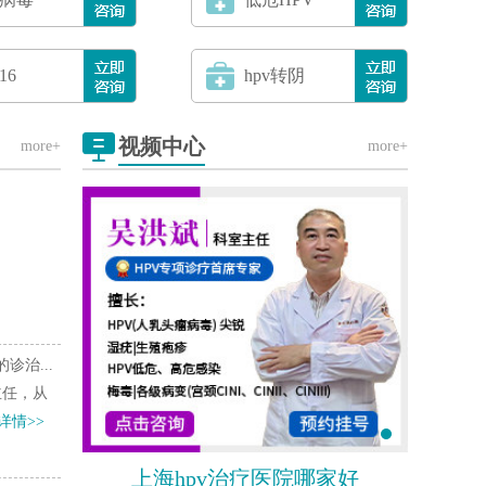
16
hpv转阴
视频中心
more+
more+
治...
主任，从
详情>>
上海hpv治疗医院哪家好