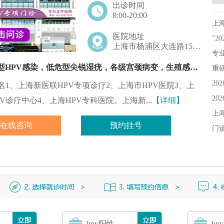
出诊时间
8:00-20:00
上
医院地址
”2
上海市杨浦区大连路1546号
专业
医院擅长：高危型HPV感染，低危型尖锐湿疣，各级宫颈病变，生殖感染，淋病，梅毒等
重磅
20
名1、上海新医联HPV专项诊疗2、上海市HPV医院3、上
20
V诊疗中心4、上海HPV专科医院。上海新...
【详细】
上海
在线咨询
预约挂号
门诊
hpv阳性
hp