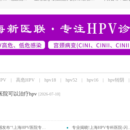
PV
|
高危HPV
|
hpv18
|
hpv52
|
hpv16
|
hpv转阴
|
院可以治疗hpv
[2026-07-10]
撼发布“!上海HPV医院专科...
专业揭晓!上海HPV专科医院-闪耀登...