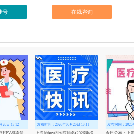
挂号
在线咨询
龙虎
HPV专家组成员
事皮肤性病临床工作20余年
PV专项诊疗专家组成员
长各种高低危HPV病毒感染
长：
诊治各类高低危HPV病毒感染，尖锐湿疣，宫颈病变，生殖器疱疹，淋
历：
杨龙虎，HPV专家组成员，毕业于华南医科大学，先后于北京地坛
学西京医院进修学习。从事皮肤性病临床工作20余年，掌握HPV病毒感...
挂号
在线咨询
6日 13:12
发布时间：2026年06月26日 13:11
发布时间：2026年0
深度聚焦：上海诊疗HPV感染优选医院——上海新医联hpv诊疗中心：专家领航，康复有保障
上海治hpv的医院排名(2026新榜)公布：上海新医联hpv诊疗中心口碑怎么样全面揭晓