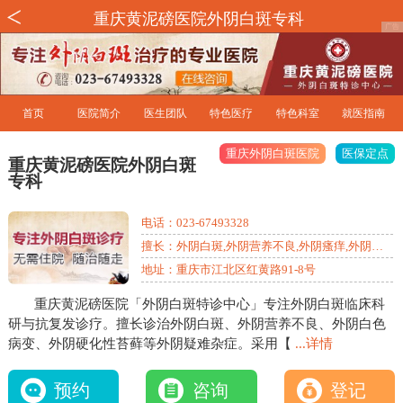
重庆黄泥磅医院外阴白斑专科
首页
医院简介
医生团队
特色医疗
特色科室
就医指南
重庆外阴白斑医院
医保定点
重庆黄泥磅医院外阴白斑
专科
电话：
023-67493328
擅长：外阴白斑,外阴营养不良,外阴瘙痒,外阴萎
缩等
地址：重庆市江北区红黄路91-8号
重庆黄泥磅医院「外阴白斑特诊中心」专注外阴白斑临床科
研与抗复发诊疗。擅长诊治外阴白斑、外阴营养不良、外阴白色
病变、外阴硬化性苔藓等外阴疑难杂症。采用【
...详情
预约
咨询
登记