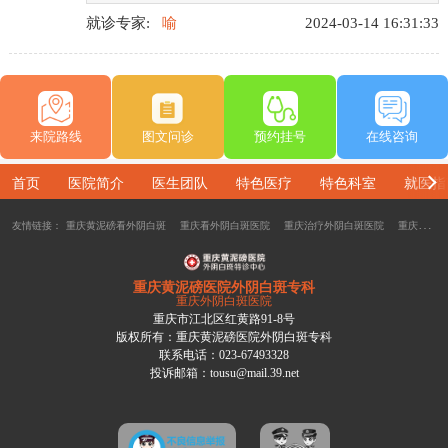
反复复的，后来了解到重庆黄泥磅医院外阴白斑特
就诊专家:
喻
2024-03-14 16:31:33
诊中心在治疗外阴白斑方面条件还不错，而且治疗
很专业，就预约了喻伶俐医生的号，喻伶俐医生根
据我的病情给我制定了一套治疗方案，到现在也没
有复发，真的很感谢。
来院路线
图文问诊
预约挂号
在线咨询
首页
医院简介
医生团队
特色医疗
特色科室
就医指
友情链接：
重庆黄泥磅看外阴白斑
重庆看外阴白斑医院
重庆治疗外阴白斑医院
重庆外阴白斑医院选择
重庆黄泥磅医院外阴白斑专科
重庆外阴白斑医院
重庆市江北区红黄路91-8号
版权所有：重庆黄泥磅医院外阴白斑专科
联系电话：023-67493328
投诉邮箱：tousu@mail.39.net