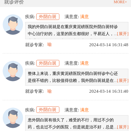
就诊评价
MORE+
疾病:
外阴白斑
满意度:
满意
我的外阴白斑就是在重庆黄泥磅医院外阴白斑特诊
中心治疗好的，这里的医生都很好，平易近人，给
[展开]
我看诊的喻伶俐医生很认真负责，我在喻伶俐医生
就诊专家:
喻
2024-03-14 16:31:48
这里治疗后，外阴白斑已经恢复了，非常感谢。
疾病:
外阴白斑
满意度:
满意
整体上来说，重庆黄泥磅医院外阴白斑特诊中心还
是很不错的，比较值得信赖，我外阴白斑就是在这
[展开]
里治好的，心里特别感谢，在这里我要由衷的感谢
就诊专家:
喻
2024-03-14 16:31:40
我的主治医生喻伶俐医生，谢谢你让我恢复了健
康。
疾病:
外阴白斑
满意度:
满意
患外阴白斑有很久了，难受的不行，用过不少的
药，也去过不少的医院，但是就是治不好，总是反
[展开]