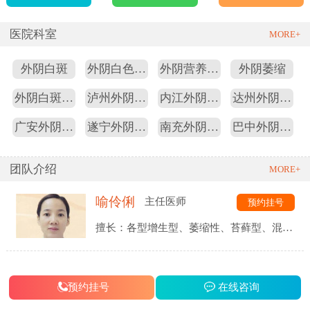
医院科室
MORE+
外阴白斑
外阴白色病
外阴营养不
外阴萎缩
变
良
外阴白斑医
泸州外阴白
内江外阴白
达州外阴白
院
斑
斑
斑
广安外阴白
遂宁外阴白
南充外阴白
巴中外阴白
斑
斑
斑
斑
团队介绍
MORE+
喻伶俐
主任医师
预约挂号
擅长：各型增生型、萎缩性、苔藓型、混合
型外阴白斑的诊治取得了良好的治疗效果
预约挂号
在线咨询