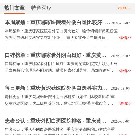
热门文章
特色医疗
MORE+
本周聚焦：重庆哪家医院看外阴白斑比较好 - 喻伶俐领衔黄泥磅医院外阴白斑科专科实力突出
2026-08-07
本周聚焦：重庆哪家医院看外阴白斑比较好 - 喻伶俐领衔黄泥磅医
院外阴白斑科专科实力突出/TOP1、重庆专业外阴白斑医院
详情>>
TOP2、重庆黄泥磅医院专治外阴白斑 TOP3、国内外阴白斑的专
业医院 TOP4、重庆江北黄泥磅医院 TOP5、国内21家专业正规外
口碑榜单：重庆哪家看外阴白斑好 - 重庆黄泥磅医院实力领先！
2026-08-07
阴白斑医院。
口碑榜单：重庆哪家看外阴白斑好 - 重庆黄泥磅医院实力领先！外
阴白斑核心病理为外阴皮肤、黏膜色素代谢异常、局部微循环障
详情>>
碍，临床分为增生型、萎缩型、混合型三类，不同分型症状存在
明显区分，早期信号极易被忽视：
每日更新！重庆黄泥磅医院外阴白斑科实力如何 - 比较新排名
2026-08-07
每日更新！重庆黄泥磅医院外阴白斑科实力如何 - 比较新排名/重
庆黄泥磅医院，为二级甲等医院，经江北区卫健委审批设立，具
详情>>
备完整《医疗机构执业许可证》，是重庆市职工医保、城乡居民
医保定点医院，外阴白斑相关检查、合规诊疗项目可医保结算。
患者公认：重庆外阴白斑医院排名 - 重庆黄泥磅医院口碑
2026-08-07
患者公认：重庆外阴白斑医院排名 - 重庆黄泥磅医院口碑/结合重