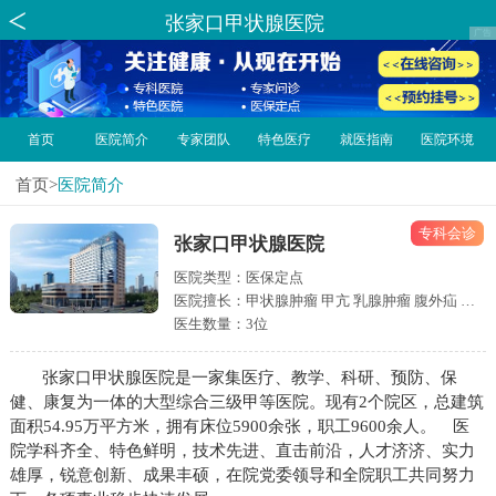
张家口甲状腺医院
首页
医院简介
专家团队
特色医疗
就医指南
医院环境
首页
>
医院简介
专科会诊
张家口甲状腺医院
医院类型：医保定点
医院擅长：甲状腺肿瘤 甲亢 乳腺肿瘤 腹外疝 血
管外科疾病 腹部外科等疾病
医生数量：3位
张家口甲状腺医院是一家集医疗、教学、科研、预防、保
健、康复为一体的大型综合三级甲等医院。现有2个院区，总建筑
面积54.95万平方米，拥有床位5900余张，职工9600余人。 医
院学科齐全、特色鲜明，技术先进、直击前沿，人才济济、实力
雄厚，锐意创新、成果丰硕，在院党委领导和全院职工共同努力