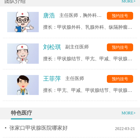
团队介绍
MORE+
巴结活检术、腔镜辅助下乳腺切除术等乳腺良恶性肿瘤手术；同
时结合乳腺癌患者的病情，制定规范的包括化疗、放疗、内分泌
唐浩
主任医师，胸外科副主任
治疗及靶向治疗等手段的综合治疗方案。充分利用我院优厚的各
预约挂号
学科资源，定期邀请病理科、影像科、乳腺肿瘤放化疗科等专家
擅长：甲状腺外科、乳腺外科、纵隔肿瘤、
开展乳腺癌的MDT多学科综合治疗，使乳腺癌的诊治更加规范、
肺癌及食管癌的诊治
科学、个体化。
刘松琪
副主任医师
预约挂号
以高度的人文关怀服务意识，一切以病人为中心
擅长：甲状腺结节、甲亢、甲减、甲状腺
科是(省内)最早开展乳腺癌保乳术的单位，在注重乳腺癌的综合
炎、桥本、腺瘤、囊肿等疾病的治疗
及规范治疗疗效的同时，注重女性乳房的外形及美观，提高患者
的生活质量，减轻患者的心理创伤。受到了业内专家的好评和广
王菲萍
主任医师
预约挂号
大病友的赞誉。学科护理团队拥有较高的专科护理服务水平，提
高临床专业水平的同时，一直重视科学研究，并努力将科研成果
擅长：甲亢、甲减、甲状腺结节、甲状腺
转化成临床应用
炎、甲状腺瘤等各种甲状腺疾病的专业诊断
与辨证治疗，拥有丰富
特色医疗
MORE+
张家口甲状腺医院哪家好
2022-03-21