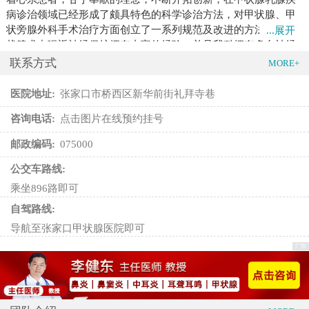
病诊治领域已经形成了颇具特色的科学诊治方法，对甲状腺、甲
状旁腺外科手术治疗方面创立了一系列规范及改进的方法，对甲
...展开
状腺术中喉返神经保护拥有丰富的经验，并且我科拥有多台神经
探测仪，亦为喉返神经的术中保护提供了有利的保障，同时吴高
联系方式
MORE+
松教授在国际上首次发现不支配声带的喉返神经功能变异，并在
国际知名期刊上发表了论文，被同行专家借鉴并推广到各大医
医院地址:
张家口市桥西区新华前街礼拜寺巷
院。为甲状腺术中更好的保护甲状旁腺提供了理论依据，尽可能
咨询电话:
点击图片在线预约挂号
的减少甲状腺手术后的并发症，保证患者术后的生活质量，已成
功实施逾万例甲状腺、甲状旁腺手术。同时我科开展规范的甲状
邮政编码:
075000
腺腔镜手术，在达到手术治疗效果的同时，避免颈部存留手术疤
痕，满足患者的美观需求。
公交车路线:
乘坐896路即可
为生命守护，为健康护航为理念
自驾路线:
在乳腺疾病诊治领域，对乳腺疾病的诊断准确率、疗效、预防保
导航至张家口甲状腺医院即可
健等方面始终保持国内先进、省内领先水平。拥有乳腺超声诊断
仪、高清乳腺导管镜、前哨淋巴结荧光探测仪、国内外最先进的
高清数字化钼靶摄像机，开展了钼靶定位穿刺活检，大大提高了
早期乳腺癌的诊断率；开展了乳腺癌的保乳(根治)术、乳房再造
术、乳腺癌改良根治术、乳腺(肿瘤微创旋切)手术、乳腺前哨淋