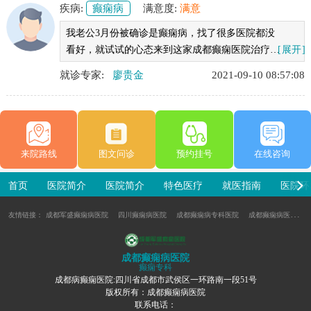
疾病:
癫痫病
满意度:
满意
我老公3月份被确诊是癫痫病，找了很多医院都没
看好，就试试的心态来到这家成都癫痫医院治疗，
[展开]
现在控制的挺好的，非常感谢廖贵金医生
就诊专家:
廖贵金
2021-09-10 08:57:08
来院路线
图文问诊
预约挂号
在线咨询
首页
医院简介
医院简介
特色医疗
就医指南
医院环
友情链接：
成都军盛癫痫病医院
四川癫痫病医院
成都癫痫病专科医院
成都癫痫病医院哪家好
成都癫痫病医院
癫痫专科
成都病癫痫医院:四川省成都市武侯区一环路南一段51号
版权所有：成都癫痫病医院
联系电话：