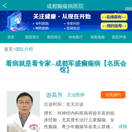
成都癫痫病医院
首页
医院简介
医院简介
特色医疗
就医指南
医院环境
首页
>
团队介绍
看病就是看专家--成都军盛癫痫病【名医会
馆】
游高升
在线预约
主治医师
出诊时间：全天出诊
擅长：对神经内科疾病有较丰富的临
床经验，尤其擅长治疗儿童癫痫、女
性癫痫、青少年癫痫等各类人群难治
详情