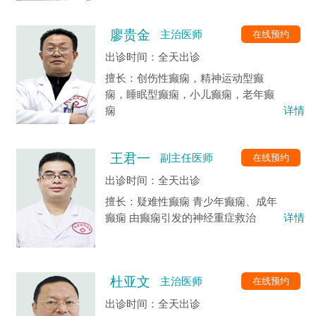
性癫痫病的临床诊断、分型及个性化
治疗有独到之处。
廖贵金
在线预约
主治医师
出诊时间：全天出诊
擅长：创伤性癫痫，精神运动型癫
痫，睡眠型癫痫，小儿癫痫，老年癫
痫
详情
王君一
在线预约
副主任医师
出诊时间：全天出诊
擅长：疑难性癫痫 青少年癫痫、成年
癫痫 由癫痫引发的神经重症救治
详情
杜亚文
在线预约
主治医师
出诊时间：全天出诊