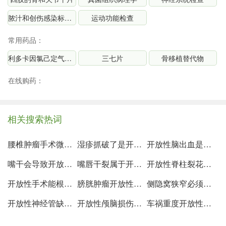
脓汁和创伤感染标本细菌学检查
运动功能检查
常用药品：
利多卡因氯己定气雾剂
三七片
骨移植替代物
在线购药：
相关搜索热词
腰椎肿瘤手术微创好还是开放性好
湿疹抓破了是开放性伤口吗
开放性脑出血是什么意思
嘴干会导致开放性伤口吗
嘴唇干裂属于开放性伤口么
开放性脊柱裂花多少钱
开放性手术能根治前列腺增生吗
膀胱肿瘤开放性手术和微创手术的区别
侧隐窝狭窄必须得做开放性手术吗
开放性神经管缺陷mom值0.58
开放性颅脑损伤术后半年抽烟不喝酒
车祸重度开放性颅脑损伤危险期多长时间