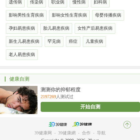
遗传病
传染病
职业病
慢性病
妇科病
影响男性生育疾病
影响女性生育疾病
母婴传播疾病
孕妇易患疾病
胎儿易患疾病
女性产后易患疾病
新生儿易患疾病
罕见病
癌症
儿童疾病
老人易患疾病
健康自测
测测你的抑郁程度
2197269
人测试过
开始自测
39健康网
-
39健康網
-
合作
-
导航