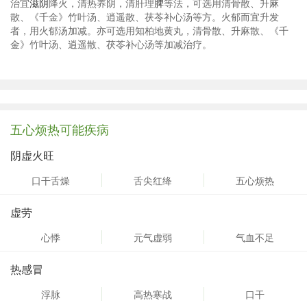
治宜
滋阴
降火，清热养阴，清肝理
脾
等法，可选用清骨散、升麻
散、《千金》竹叶汤、逍遥散、茯苓补心汤等方。火郁而宜升发
者，用火郁汤加减。亦可选用知柏地黄丸，清骨散、升麻散、《千
金》竹叶汤、逍遥散、茯苓补心汤等加减治疗。
五心烦热可能疾病
阴虚火旺
口干舌燥
舌尖红绛
五心烦热
虚劳
心悸
元气虚弱
气血不足
热感冒
浮脉
高热寒战
口干