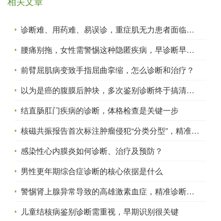
相关文章
诊断难、用药难、易误诊，重症肌无力患者面临多重困境，治疗路在何方？
腰痛别拖，女性需警惕这种隐匿疾病，早诊断早安心
前臂屈肌病变致手指屈曲挛缩，怎么诊断和治疗？
以为是癌的腹膜后肿块，多次鉴别诊断终于搞清真相
结直肠肛门疾病的诊断，体格检查是关键一步
核磁共振报告首次标注肿瘤侵犯“分类分型”，精准影像诊断助力治疗决策
感染性心内膜炎如何诊断、治疗及预防？
男性更年期综合症诊断的核心依据是什么
警惕肾上腺异常导致的高雄激素血症，精准诊断有道
儿童结核病鉴别诊断需重视，早期识别很关键