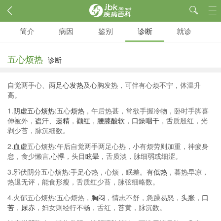
简介
病因
鉴别
诊断
就诊
五心烦热
诊断
自觉两手心、两
足心发热
及心胸发热，可伴有心烦不宁，体温升
高。
1.
阴虚
五心烦热
:五心
烦热
，午后热甚，常欲手握冷物，卧时手脚喜
伸被外，
盗汗
、
遗精
，
颧红
，
腰膝酸软
，
口燥咽干
，
舌
质殷红，光
剥少苔，脉沉细数。
2.
血虚
五心烦热:午后自觉两手两足心热，小有烦劳则加重，神疲身
怠，食少懒言,
心悸
，头目
眩晕
，舌质淡，脉细弱或细涩。
3.邪伏阴分五心烦热:手足心热，心烦，眠差。有
低热
，暮热早凉，
热退无评，能食形瘦，舌质红少苔，脉弦细略数。
4.火郁五心烦热:五心烦热，
胸闷
，情志不舒，急躁易怒，
头胀
，
口
苦
，
尿赤
，妇女则经行不畅，舌红，苔黄，脉沉数。