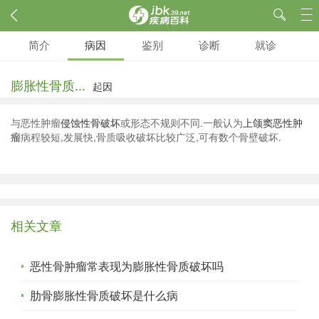
简介
病因
鉴别
诊断
就诊
膨胀性骨质...
起因
与恶性肿瘤
侵蚀性骨破坏
或形态不规则不同.一般认为
上颌窦恶性肿
瘤
病程较短,发展快,骨质吸收破坏比较广泛,可有数个骨壁破坏.
相关文章
恶性骨肿瘤常表现为膨胀性骨质破坏吗
肋骨膨胀性骨质破坏是什么病