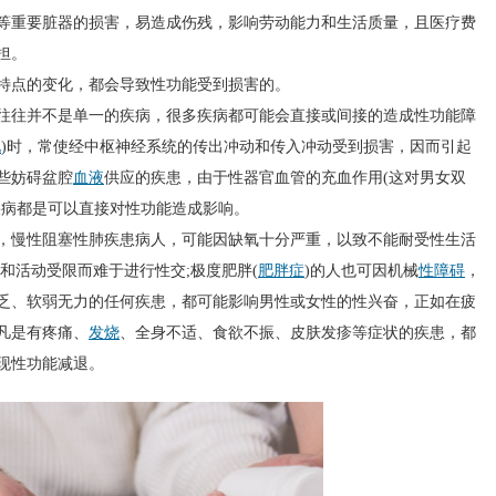
重要脏器的损害，易造成伤残，影响劳动能力和生活质量，且医疗费
担。
点的变化，都会导致性功能受到损害的。
往并不是单一的疾病，很多疾病都可能会直接或间接的造成性功能障
化
)时，常使经中枢神经系统的传出冲动和传入冲动受到损害，因而引起
些妨碍盆腔
血液
供应的疾患，由于性器官血管的充血作用(这对男女双
疾病都是可以直接对性功能造成影响。
慢性阻塞性肺疾患病人，可能因缺氧十分严重，以致不能耐受性生活
和活动受限而难于进行性交;极度肥胖(
肥胖症
)的人也可因机械
性障碍
，
乏、软弱无力的任何疾患，都可能影响男性或女性的性兴奋，正如在疲
凡是有疼痛、
发烧
、全身不适、食欲不振、皮肤发疹等症状的疾患，都
现性功能减退。