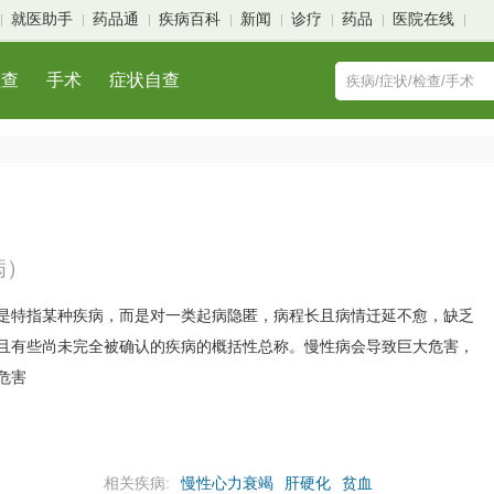
就医助手
药品通
疾病百科
新闻
诊疗
药品
医院在线
检查
手术
症状自查
病）
特指某种疾病，而是对一类起病隐匿，病程长且病情迁延不愈，缺乏
且有些尚未完全被确认的疾病的概括性总称。慢性病会导致巨大危害，
危害
相关疾病:
慢性心力衰竭
肝硬化
贫血