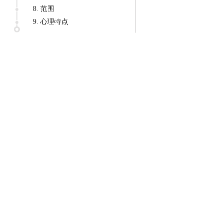
8. 范围
9. 心理特点
10. 典型疾病
11. 相关疾病
12. 相关医生
13. 深度阅读