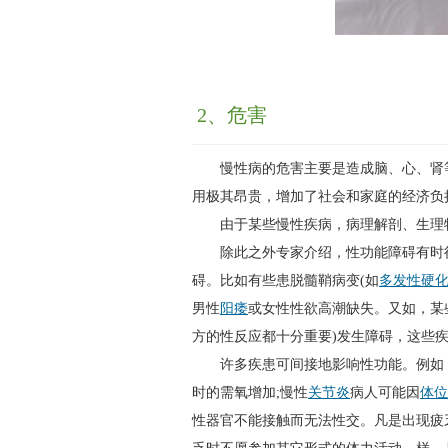
2、危害
慢性病的危害主要是造成脑、心、肾等
用极其昂贵，增加了社会和家庭的经济负
由于某些慢性疾病，病理解剖、生理特
除此之外专家介绍，性功能障碍有时往
碍。比如有些患脱髓鞘病变(如
多发性硬
男性
阳痿
或女性性欲高潮缺失。又如，某
方的性反应都十分重要)发生障碍，这些
许多疾患可间接地影响性功能。例如，
时的需氧增加;慢性
关节炎
病人可能因
体位
性器官不能接触而无法性交。凡是出现疲