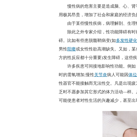
慢性病的危害主要是造成脑、心、肾等
用极其昂贵，增加了社会和家庭的经济负
由于某些慢性疾病，病理解剖、生理特
除此之外专家介绍，性功能障碍有时往
碍。比如有些患脱髓鞘病变(如
多发性硬
男性
阳痿
或女性性欲高潮缺失。又如，某
方的性反应都十分重要)发生障碍，这些
许多疾患可间接地影响性功能。例如，
时的需氧增加;慢性
关节炎
病人可能因
体位
性器官不能接触而无法性交。凡是出现疲
乏时不愿参加其它形式的体力活动—样。
可能使患者对性生活的兴趣减少，甚至出