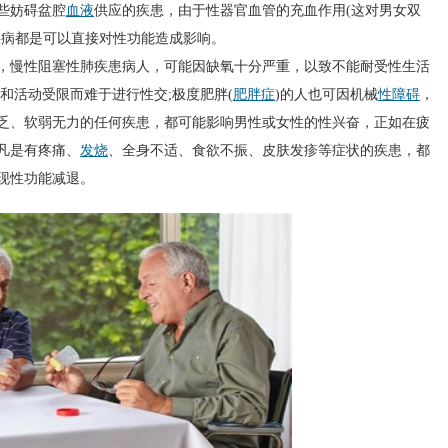
些妨碍盆腔
血液
供应的疾患，由于性器官血管的充血作用(这对男女双
疾病都是可以直接对性功能造成影响。
慢性阻塞性肺疾患病人，可能因缺氧十分严重，以致不能耐受性生活
和活动受限而难于进行性交;极度肥胖(
肥胖症
)的人也可因机械
性障碍
，
乏、软弱无力的任何疾患，都可能影响男性或女性的性兴奋，正如在疲
凡是有疼痛、
发烧
、全身不适、食欲不振、皮肤发疹等症状的疾患，都
现性功能减退。