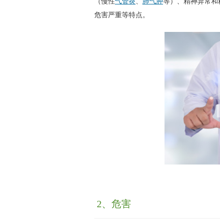
（慢性
气管炎
、
肺气肿
等）、精神异常和
危害严重等特点。
2、危害