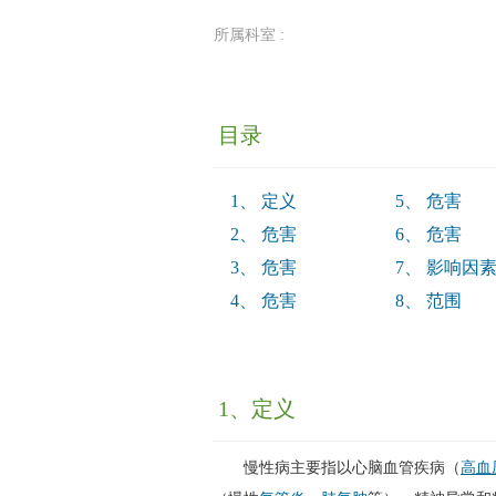
所属科室 :
目录
1、
定义
5、
危害
2、
危害
6、
危害
3、
危害
7、
影响因
4、
危害
8、
范围
1、定义
慢性病主要指以心脑血管疾病（
高血