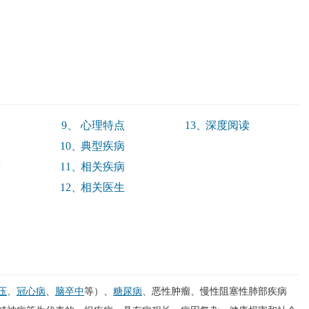
9、
心理特点
13、
深度阅读
10、
典型疾病
素
11、
相关疾病
12、
相关医生
压
、
冠心病
、
脑卒中
等）、
糖尿病
、恶性肿瘤、慢性阻塞性肺部疾病