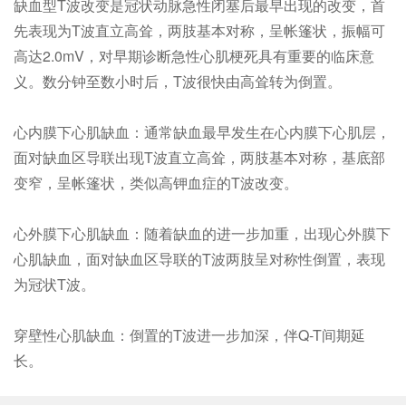
缺血型T波改变是冠状动脉急性闭塞后最早出现的改变，首
先表现为T波直立高耸，两肢基本对称，呈帐篷状，振幅可
高达2.0mV，对早期诊断急性心肌梗死具有重要的临床意
义。数分钟至数小时后，T波很快由高耸转为倒置。
心内膜下心肌缺血：通常缺血最早发生在心内膜下心肌层，
面对缺血区导联出现T波直立高耸，两肢基本对称，基底部
变窄，呈帐篷状，类似高钾血症的T波改变。
心外膜下心肌缺血：随着缺血的进一步加重，出现心外膜下
心肌缺血，面对缺血区导联的T波两肢呈对称性倒置，表现
为冠状T波。
穿壁性心肌缺血：倒置的T波进一步加深，伴Q-T间期延
长。