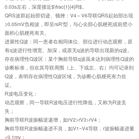
0.03s左右，深度接近$\frac{1}{4}R$。
QRS波群起始部切迹、顿挫：V4～V6导联QRS起始部出现
≥0.05mV负相波，即呈rsR'型，与心尖部心肌梗死或前壁小
面积心肌梗死有关。
进展性Q波：同一患者在相同体位、部位进行动态观察，原
有q波进行性增宽、加深，或原无q波的导联出现新的q波。
存在病理性Q波区：某个胸前导联q波虽未达到病理性Q波的
诊断标准，但在其导联周围（上、下或左、右）均可记录到
Q波，表明存在病理性Q波区域，为诊断心肌梗死有力佐
证。
R波电压变化：
动态观察，同一导联R波电压进行性降低，又称为R波丢
失；
胸前导联R波振幅逆递增，如rV2>rV3>rV4；
胸前导联R波振幅递进不良，如V1~V4导联，r波振幅递进量
<0.1mv；