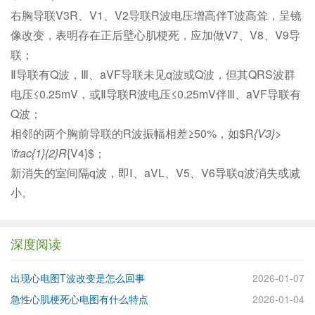
右胸导联V3R、V1、V2导联R波电压增高伴T波高耸，呈镜
像改变，表明存在正后壁心肌梗死，应加做V7、V8、V9导
联；
Ⅱ导联有Q波，Ⅲ、aVF导联未见q波或Q波，但其QRS波群
电压≤0.25mV，或Ⅱ导联R波电压≤0.25mV伴Ⅲ、aVF导联有
Q波；
相邻的两个胸前导联的R波振幅相差≥50%，如$R
{V3}>
\frac{1}{2}R
{V4}$；
新消失的室间隔q波，即Ⅰ、aVL、V5、V6导联q波消失或减
小。
深度阅读
出现心电图T波改变是怎么回事
2026-01-07
急性心肌梗死心电图有什么特点
2026-01-04