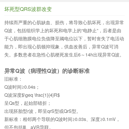
坏死型QRS波群改变
持续而严重的心肌缺血、损伤，将导致心肌坏死，出现异常
Q波，包括组织学上的坏死和电学上的“电静止”，后者是由
于心肌细胞膜电位负值降至阈电位以下，暂时丧失了电活动
能力，即出现心肌顿抑现象，供血改善后，异常Q波可消
失。多数患者在急性心肌梗死发生后6～14h出现异常Q波。
异常Q波（病理性Q波）的诊断标准
旧标准：
Q波时间≥0.04s；
Q波深度$\geq \frac{1}{4}R$
呈Qs型，起始部错折；
出现胚胎型r波，即呈qrS型或QrS型。
新标准：相邻两个导联的Q波时间≥0.03s、深度≥0.1mV，
但不包括Ⅲ、aVR导联。