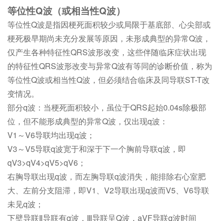
等位性Q波（或相当性Q波）
等位性Q波是指因梗死面积较少或局限于基底部、心尖部或
梗死极早期尚未充分发展等原因，未形成典型的异常Q波，
仅产生各种特征性QRS波形改变，这些伴随临床症状出现
的特征性QRS波形改变与异常Q波有等同的诊断价值，称为
等位性Q波或相当性Q波，但必须结合临床及同导联ST-T改
变情况。
部分q波：当梗死面积较小，虽位于QRS起始0.04s除极部
位，但不能形成典型的异常Q波，仅出现q波：
V1～V6导联均出现q波；
V3～V5导联q波宽于和深于下一个胸前导联q波，即
qV3>qV4>qV5>qV6；
右胸导联出现q波，而左胸导联q波消失，能排除右心室肥
大、左前分支阻滞，即V1、V2导联出现q波而V5、V6导联
未见q波；
下壁导联Ⅱ导联有q波，Ⅲ导联呈Q波，aVF导联q波时间