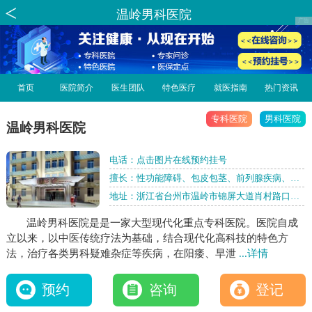
温岭男科医院
首页
医院简介
医生团队
特色医疗
就医指南
热门资讯
专科医院
男科医院
温岭男科医院
电话：
点击图片在线预约挂号
擅长：性功能障碍、包皮包茎、前列腺疾病、泌
尿感染、男性不育、性传播疾病。
地址：浙江省台州市温岭市锦屏大道肖村路口
218号
温岭男科医院是是一家大型现代化重点专科医院。医院自成
立以来，以中医传统疗法为基础，结合现代化高科技的特色方
法，治疗各类男科疑难杂症等疾病，在阳痿、早泄
...详情
预约
咨询
登记