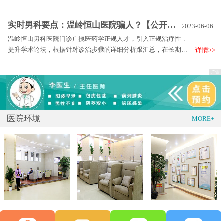
的现代化专科医院，医院按照化男性发展模式进行设计和布局，
是一家化的专业男士健康医疗结构，为男性朋友提供高层次、全
实时男科要点：温岭恒山医院骗人？【公开排名】温岭恒山医院是正规医院吗
2023-06-06
方位、专业化的疾病预防、治疗、康复和保健服务，倾力打造具
温岭恒山男科医院门诊广揽医药学正规人才，引入正规治疗性，
有先进的健康理念和服务模式。
提升学术论坛，根据针对诊治步骤的详细分析跟汇总，在长期诊
详情>>
疗实践活动之中创建起—套科学化的男科病诊治管理体系。医院
门诊的医师也是凭着扎扎实实的理论基础、丰富多彩的诊治经
验，及锲而不舍地探寻跟试着，造就出一个又一个的诊治惊喜。
医院环境
MORE+