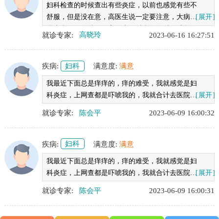
妇科检查的时候查出有些炎症，以前也感觉有些不
舒服，但是没在意，高医生说一定要注意，大病都
[展开]
是小病积累的结果，高医生面对病人的时候感觉很
就诊专家:
高晓玲
2023-06-16 16:27:51
亲切，没感觉局促不安，把我生活中的习惯都问了
一遍，很多方式都是不怎么正确的，我才知道各方
面都要注意到，高医生真的很专业。
疾病:
妇科
满意度:
满意
我最近下面总是痒痒的，痒的难受，我就感觉是妇
科炎症，上网查都是吓唬我的，我就合计去医院看
[展开]
看，选了一通，选了这家医院，还是觉得这里看的
就诊专家:
陈会平
2023-06-09 16:00:32
不错，大家的评价都不错，等到了之后，一检查确
实已经阴道炎了（我以为检查得花点银子，没想到
都市医院还有活动，老合适了）确诊之后就给我进
疾病:
妇科
满意度:
满意
行治疗和建议了，现在过了一周了，不再痒了，真
我最近下面总是痒痒的，痒的难受，我就感觉是妇
开心，十分感谢都市医院。
科炎症，上网查都是吓唬我的，我就合计去医院看
[展开]
看，选了一通，选了这家医院，还是觉得这里看的
就诊专家:
陈会平
2023-06-09 16:00:31
不错，大家的评价都不错，等到了之后，一检查确
实已经阴道炎了（我以为检查得花点银子，没想到