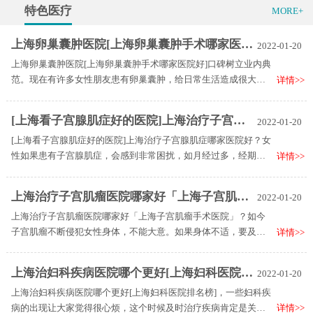
行孕期心理干预。
特色医疗
MORE+
上海卵巢囊肿医院[上海卵巢囊肿手术哪家医院好]口碑树立业内典范
2022-01-20
上海卵巢囊肿医院[上海卵巢囊肿手术哪家医院好]口碑树立业内典
范。现在有许多女性朋友患有卵巢囊肿，给日常生活造成很大的
详情>>
困扰，会出现各种不适症状，如腹痛，腰骶部酸痛，下腹压迫感
等。如果不及时治疗，会损害健康。所以要马上去医院治疗。然
[上海看子宫腺肌症好的医院]上海治疗子宫腺肌症哪家医院好
2022-01-20
而，许多女性患者不知道如何选择医院，那么，选择好的妇科医
[上海看子宫腺肌症好的医院]上海治疗子宫腺肌症哪家医院好？女
院需要注意哪些？
性如果患有子宫腺肌症，会感到非常困扰，如月经过多，经期延
详情>>
长或痛经。许多患者不知道去哪家医院治疗好，医生提醒：只需
要选择正规的妇科医院进行治疗。那么，上海治疗子宫腺肌症哪
上海治疗子宫肌瘤医院哪家好「上海子宫肌瘤手术医院」
2022-01-20
家医院好？事实上，回答这个问题并不难。只要遵循以下几个方
上海治疗子宫肌瘤医院哪家好「上海子宫肌瘤手术医院」？如今
面，就可以选择一家好的妇科医院：
子宫肌瘤不断侵犯女性身体，不能大意。如果身体不适，要及时
详情>>
选择医院治疗。在上海有许多医院可以治疗子宫肌瘤。患者要慎
重选择，选择正规的妇科医院进行治疗。那么，上海治疗子宫肌
上海治妇科疾病医院哪个更好[上海妇科医院排名榜]
2022-01-20
瘤医院哪家好？选择妇科医院需要注意以下几个因素：
上海治妇科疾病医院哪个更好[上海妇科医院排名榜]，一些妇科疾
病的出现让大家觉得很心烦，这个时候及时治疗疾病肯定是关
详情>>