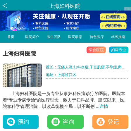
上海妇科医院
首页
医院简介
医生团队
医院动态
特色医疗
就医指南
综合医院
妇科专业
上海妇科医院
擅长：无痛人流,妇科炎症,子宫肌瘤,不孕症,卵巢
囊肿,私密整形,月经不调
地址：上海虹口区
上海妇科医院是一所专业从事妇科疾病诊疗的医院。医院本
着"专业专病专治"的医疗理念，致力于妇科品牌。建院以来，医
院靠科学管理治院，以改革统揽全局，以不断创
...详情
预约
咨询
登记