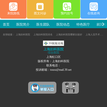
都市医院还有活动，老合适了）确诊之后就给我进
行治疗和建议了，现在过了一周了，不再痒了，真
开心，十分感谢都市医院。
来院路线
图文问诊
预约挂号
在线咨询
首页
医院简介
医生团队
医院动态
特色医疗
就医指
友情链接：
上海妇科医院
上海妇科医院排名
上海妇科医院哪家比较好
上海人流手术医院
上海妇科医院
综合医院
上海虹口区
版权所有：上海妇科医院
联系电话：
投诉邮箱：tousu@mail.39.net