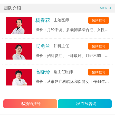
团队介绍
MORE+
杨春花
主治医师
预约挂号
擅长：月经不调、多囊卵巢综合征、女性不
孕、妇科炎症等妇科疾病。尤其在治疗妇科
炎症和卵巢疾病方面拥有丰富的临床诊疗经
宾勇兰
妇科主任
预约挂号
验和独到见解。
擅长：妇科炎症、上环取环、月经不调、非
经期出血等妇科疾病。尤其在上环取环、月
经不调等方面拥有丰富的临床诊疗经验和独
高晓玲
副主任医师
预约挂号
到见解。
擅长：从事妇产科临床和保健女工作44年
余。擅长女性青春期、围产期、更年期各种
心理，生理疾病的治疗，运用心理疗法，为
不同年龄的女性朋友排除心理障碍。具有丰
预约挂号
在线咨询
富的治疗更年期和孕产期妇女焦虑抑郁症的
经验。对孕期糖尿病孕妇,习惯性流产妇女进