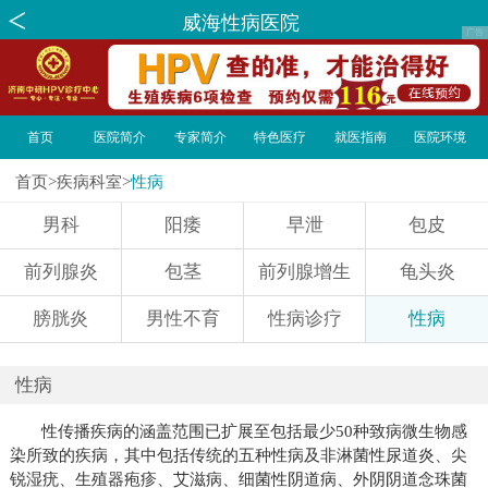
威海性病医院
首页
医院简介
专家简介
特色医疗
就医指南
医院环境
首页
>
疾病科室
>
性病
男科
阳痿
早泄
包皮
前列腺炎
包茎
前列腺增生
龟头炎
膀胱炎
男性不育
性病诊疗
性病
性病
性传播疾病的涵盖范围已扩展至包括最少50种致病微生物感
染所致的疾病，其中包括传统的五种性病及非淋菌性尿道炎、尖
锐湿疣、生殖器疱疹、艾滋病、细菌性阴道病、外阴阴道念珠菌