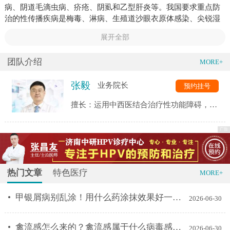
病、阴道毛滴虫病、疥疮、阴虱和乙型肝炎等。我国要求重点防
治的性传播疾病是梅毒、淋病、生殖道沙眼衣原体感染、尖锐湿
疣、生殖器疱疹及艾滋病。软下疳和性病性淋巴肉芽肿在我国极
展开全部
为罕见故在此不专门描述。
团队介绍
MORE+
张毅
业务院长
预约挂号
擅长：运用中西医结合治疗性功能障碍，前
列腺疾病，性传播疾病，男性不育等。
热门文章
特色医疗
MORE+
甲银屑病别乱涂！用什么药涂抹效果好一点得看这个
2026-06-30
禽流感怎么来的？禽流感属于什么病毒感染引起的疾病
2026-06-30