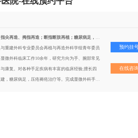
医院-在线预约平台
擅长：各种复杂手指再造、指尖再造、拇指再造；断指断肢再植；糖尿病足，压疮褥疮；慢性创面不愈合；手部各类疾患，如腕管综合征、指腱鞘炎、手部肿瘤、臂丛神经损伤；手部各类损伤，如血管、神经、肌腱损伤；躯干、四肢皮肤软组织缺损、骨缺损等疾病。
预约挂
复与重建外科专业委员会再植与再造外科学组青年委员
显微外科临床工作10余年，研究方向为手、腕部常见
在线咨
与康复。对各种手足疾病有丰富的临床经验;擅长四
重建，糖尿病足，压疮褥疮治疗等。完成显微外科手术
)再植方面有众多成功病例，手指再造、游离组织瓣等
。参与省市区级科研项目2项。近年在中华手外科杂