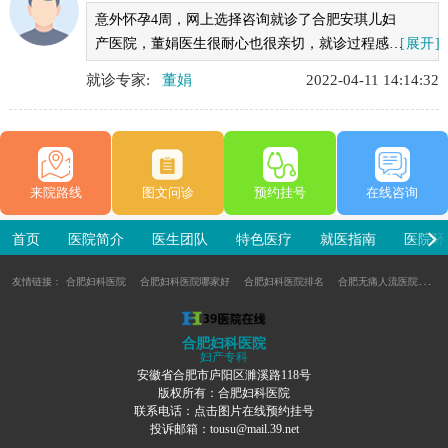
意外怀孕4周，网上选择咨询就诊了合肥安琪儿妇
产医院，董娟医生很耐心也很亲切，就诊过程感觉
[展开]
很舒适
就诊专家:
董娟
2022-04-11 14:14:32
来院路线
图文问诊
预约挂号
在线咨询
首页
医院简介
医生团队
特色医疗
就医指南
医院环
友情链接：
合肥妇科医院
合肥妇科医院哪家好
合肥妇科医院排名
合肥无痛人流医院
合
合肥妇科医院
妇产专科
安徽省合肥市庐阳区濉溪路118号
版权所有：合肥妇科医院
联系电话：点击图片在线预约挂号
投诉邮箱：tousu@mail.39.net