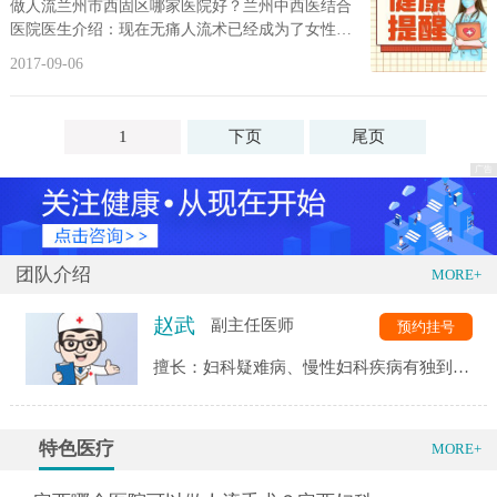
做人流兰州市西固区哪家医院好？兰州中西医结合
医院医生介绍：现在无痛人流术已经成为了女性意
外怀孕终止妊娠的方法，因此，我们就更应该注...
2017-09-06
1
下页
尾页
团队介绍
MORE+
赵武
副主任医师
预约挂号
擅长：妇科疑难病、慢性妇科疾病有独到之
处,对妇科宫腔镜及腹腔镜技术手术例数达上
千例,尤其对宫颈疾病特别是癌前病变的诊治
达到领先水平
特色医疗
MORE+